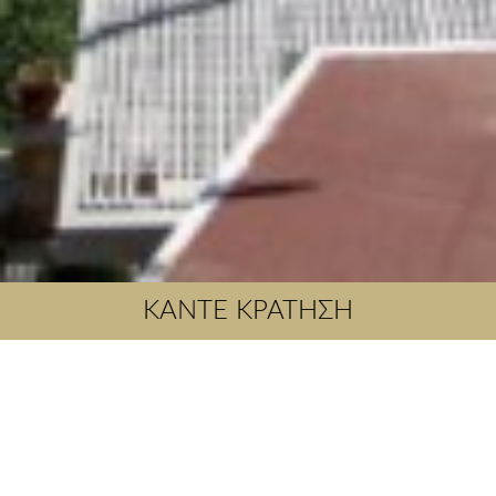
ΚΑΝΤΕ ΚΡΑΤΗΣΗ
About Us
Το Stefanos Village Hotel είναι ένα φιλόξενο οικογενειακό
κατάλυμα που κοσμεί τις απότομες πλαγιές του
παραδοσιακού οικισμού Μύρθιος. Είναι ειδυλλιακά χτισμένο